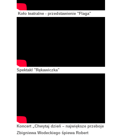
Koło teatralne - przedstawienie "Flaga"
Spektakl "Rękawiczka"
Koncert „Chwytaj dzień – największe przeboje
Zbigniewa Wodeckiego śpiewa Robert