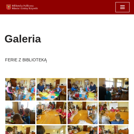
Przejdź
do
treści
Galeria
FERIE Z BIBLIOTEKĄ