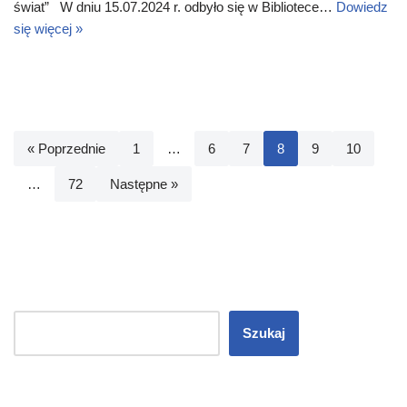
świat” W dniu 15.07.2024 r. odbyło się w Bibliotece…
Dowiedz
się więcej »
« Poprzednie
1
…
6
7
8
9
10
…
72
Następne »
Szukaj