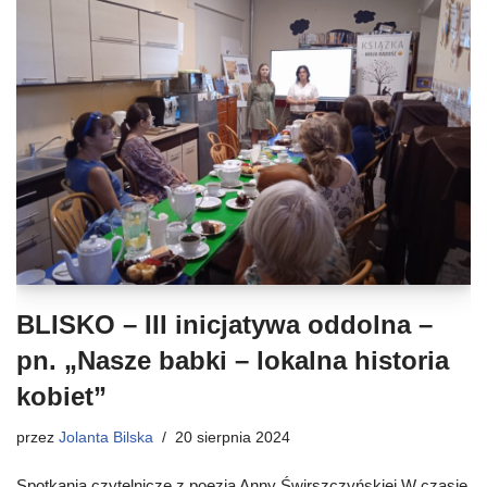
BLISKO – III inicjatywa oddolna –
pn. „Nasze babki – lokalna historia
kobiet”
przez
Jolanta Bilska
20 sierpnia 2024
Spotkania czytelnicze z poezją Anny Świrszczyńskiej W czasie