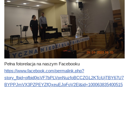
Pełna fotorelacja na naszym Facebooku
https://www.facebook.com/permalink.php?
story_fbid=pfbid0jsVF7bPLVpnNuzfoBCCZGL2KTciUjTBY67U7
BYPPJmVX3PZPEYZfQxeuEJpFoV2El&id=100063835400515