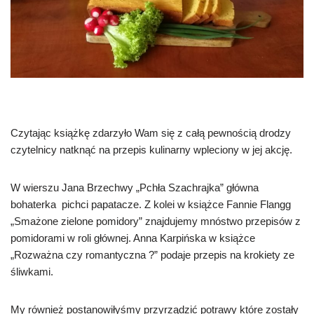
Czytając książkę zdarzyło Wam się z całą pewnością drodzy
czytelnicy natknąć na przepis kulinarny wpleciony w jej akcję.
W wierszu Jana Brzechwy „Pchła Szachrajka” główna
bohaterka pichci papatacze. Z kolei w książce Fannie Flangg
„Smażone zielone pomidory” znajdujemy mnóstwo przepisów z
pomidorami w roli głównej. Anna Karpińska w książce
„Rozważna czy romantyczna ?” podaje przepis na krokiety ze
śliwkami.
My również postanowiłyśmy przyrządzić potrawy które zostały