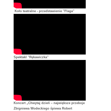
Koło teatralne - przedstawienie "Flaga"
Spektakl "Rękawiczka"
Koncert „Chwytaj dzień – największe przeboje
Zbigniewa Wodeckiego śpiewa Robert