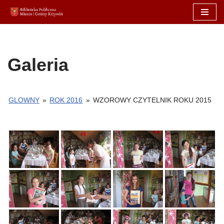
Przejdź
do
treści
Galeria
GLOWNY
»
ROK 2016
»
WZOROWY CZYTELNIK ROKU 2015