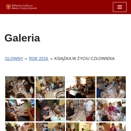
Przejdź
do
treści
Galeria
GLOWNY
»
ROK 2016
»
KSIĄŻKA W ŻYCIU CZŁOWIEKA