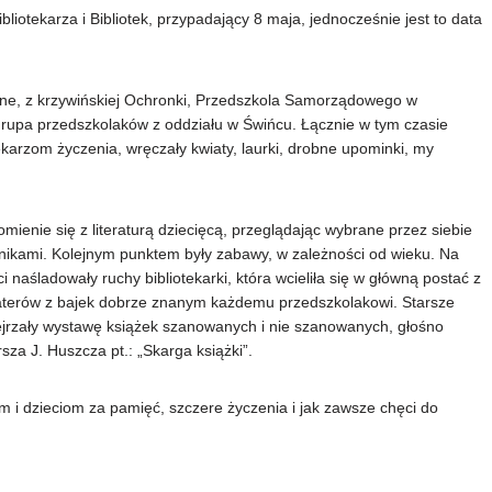
ibliotekarza i Bibliotek, przypadający 8 maja, jednocześnie jest to data
olne, z krzywińskiej Ochronki, Przedszkola Samorządowego w
grupa przedszkolaków z oddziału w Świńcu. Łącznie w tym czasie
tekarzom życzenia, wręczały kwiaty, laurki, drobne upominki, my
omienie się z literaturą dziecięcą, przeglądając wybrane przez siebie
nikami. Kolejnym punktem były zabawy, w zależności od wieku. Na
naśladowały ruchy bibliotekarki, która wcieliła się w główną postać z
haterów z bajek dobrze znanym każdemu przedszkolakowi. Starsze
obejrzały wystawę książek szanowanych i nie szanowanych, głośno
za J. Huszcza pt.: „Skarga książki”.
i dzieciom za pamięć, szczere życzenia i jak zawsze chęci do