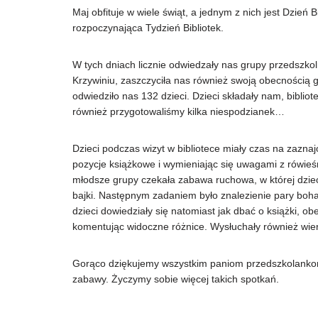
Maj obfituje w wiele świąt, a jednym z nich jest Dzień B
rozpoczynająca Tydzień Bibliotek.
W tych dniach licznie odwiedzały nas grupy przedszk
Krzywiniu, zaszczyciła nas również swoją obecnością 
odwiedziło nas 132 dzieci. Dzieci składały nam, biblio
również przygotowaliśmy kilka niespodzianek…
Dzieci podczas wizyt w bibliotece miały czas na zaznaj
pozycje książkowe i wymieniając się uwagami z rówieś
młodsze grupy czekała zabawa ruchowa, w której dzieci 
bajki. Następnym zadaniem było znalezienie pary bo
dzieci dowiedziały się natomiast jak dbać o książki, 
komentując widoczne różnice. Wysłuchały również wiers
Gorąco dziękujemy wszystkim paniom przedszkolankom 
zabawy. Życzymy sobie więcej takich spotkań.