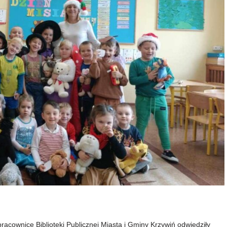
acownice Biblioteki Publicznej Miasta i Gminy Krzywiń odwiedziły