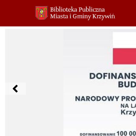
Przejdź
do
treści