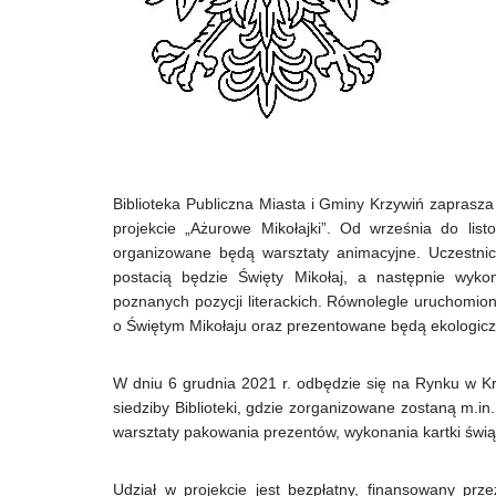
Biblioteka Publiczna Miasta i Gminy Krzywiń zaprasza 
projekcie „Ażurowe Mikołajki”. Od września do li
organizowane będą warsztaty animacyjne. Uczestni
postacią będzie Święty Mikołaj, a następnie wyk
poznanych pozycji literackich. Równolegle uruchomion
o Świętym Mikołaju oraz prezentowane będą ekologicz
W dniu 6 grudnia 2021 r. odbędzie się na Rynku w K
siedziby Biblioteki, gdzie zorganizowane zostaną m.i
warsztaty pakowania prezentów, wykonania kartki świąt
Udział w projekcie jest bezpłatny, finansowany prz