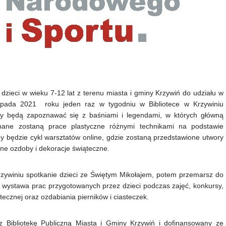
dzieci w wieku 7-12 lat z terenu miasta i gminy Krzywiń do udziału w
stopada 2021 roku jeden raz w tygodniu w Bibliotece w Krzywiniu
cy będą zapoznawać się z baśniami i legendami, w których główną
onane zostaną prace plastyczne różnymi technikami na podstawie
y będzie cykl warsztatów online, gdzie zostaną przedstawione utwory
ne ozdoby i dekoracje świąteczne.
rzywiniu spotkanie dzieci ze Świętym Mikołajem, potem przemarsz do
n. wystawa prac przygotowanych przez dzieci podczas zajęć, konkursy,
ecznej oraz ozdabiania pierników i ciasteczek.
ez Bibliotekę Publiczną Miasta i Gminy Krzywiń i dofinansowany ze